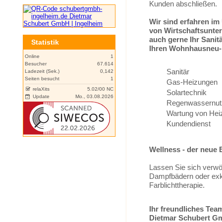
Kunden abschließen.
Wir sind erfahren i
von Wirtschaftsunter
auch gerne Ihr Sanit
Statistik
Ihren Wohnhausneu-
Online
1
Besucher
67.614
Sanitär
Ladezeit (Sek.)
0,142
Seiten besucht
1
Gas-Heizungen
relaXits
5.02/00 NC
Solartechnik
Update
Mo., 03.08.2026
Regenwassernut
Wartung von Hei
Kundendienst
Wellness - der neue 
Lassen Sie sich verwö
Dampfbädern oder exk
Farblichttherapie.
Ihr freundliches Tea
Dietmar Schubert 